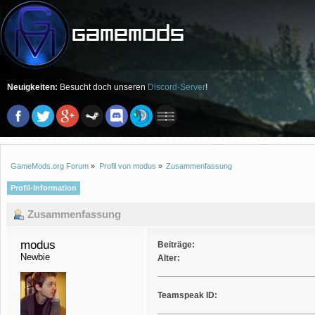
Neuigkeiten:
Besucht doch unseren
Discord-Server
!
GameMods.org Forum
»
Profil von modus
»
Zusammenfassung
Profil-Information
Zusammenfassung
modus 
Beiträge:
Newbie
Alter:
Teamspeak ID: