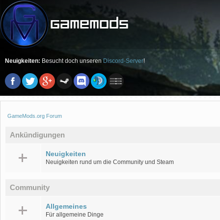
Neuigkeiten:
Besucht doch unseren
Discord-Server
!
GameMods.org Forum
Ankündigungen
Neuigkeiten
Neuigkeiten rund um die Community und Steam
Community
Allgemeines
Für allgemeine Dinge