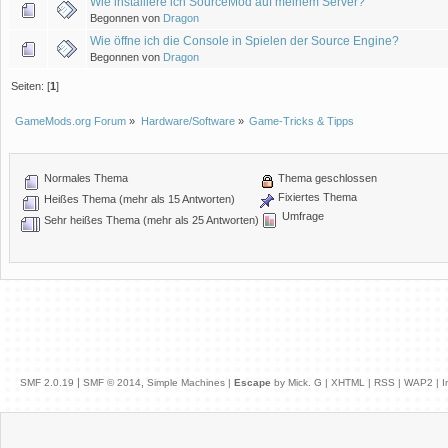
Wie installiere ich SourceMod auf meinem Server?
Begonnen von
Dragon
Wie öffne ich die Console in Spielen der Source Engine?
Begonnen von
Dragon
Seiten: [
1
]
GameMods.org Forum
»
Hardware/Software
»
Game-Tricks & Tipps
Normales Thema
Thema geschlossen
Fixiertes Thema
Heißes Thema (mehr als 15 Antworten)
Umfrage
Sehr heißes Thema (mehr als 25 Antworten)
|
,
SMF 2.0.19
SMF © 2014
Simple Machines
|
Escape
by Mick. G |
XHTML
|
RSS
|
WAP2
|
I