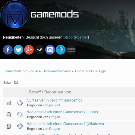
Neuigkeiten:
Besucht doch unseren
Discord-Server
!
GameMods.org Forum
»
Hardware/Software
»
Game-Tricks & Tipps
Seiten: [
1
]
Betreff
/
Begonnen von
Surf server in csgo mit sourcemod
Begonnen von
pömpel
Wie erstelle ich einen Gameserver? (Linux)
Begonnen von
Dragon
Wie erstelle ich einen Gameserver? (Windows)
Begonnen von
Dragon